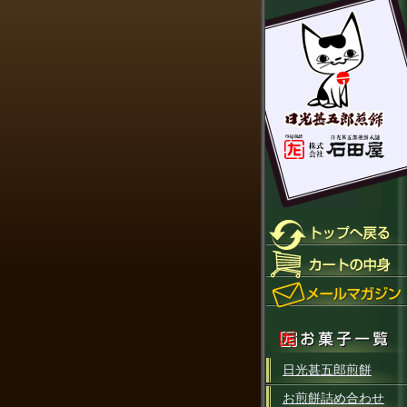
日光甚五郎煎餅
お煎餅詰め合わせ