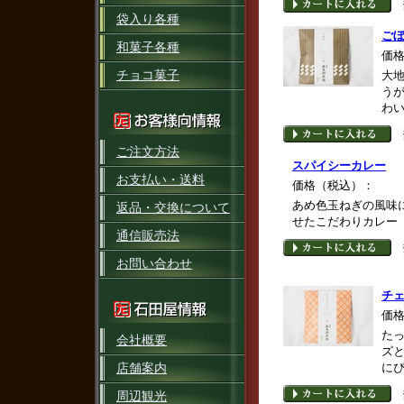
袋入り各種
ご
和菓子各種
価
チョコ菓子
大
う
わ
ご注文方法
スパイシーカレー
お支払い・送料
価格（税込）：
あめ色玉ねぎの風味
返品・交換について
せたこだわりカレー
通信販売法
お問い合わせ
チ
価
た
会社概要
ズ
に
店舗案内
周辺観光