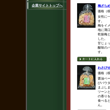
企業サイトトップへ
梅ざら
価格（
女性に
す。
梅をイ
地に薄
乾燥梅
した。
甘じょ
酸味の
す。
わさび
価格（
醤油ベ
びパウ
まぶし
ツーン
の香り
食べる
ん。