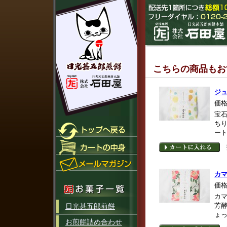
こちらの商品もお
ジ
価
宝
ち
ー
カ
価
カ
芳
日光甚五郎煎餅
ょ
お煎餅詰め合わせ